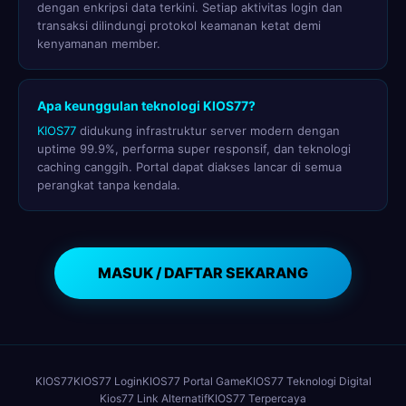
dengan enkripsi data terkini. Setiap aktivitas login dan
transaksi dilindungi protokol keamanan ketat demi
kenyamanan member.
Apa keunggulan teknologi KIOS77?
KIOS77
didukung infrastruktur server modern dengan
uptime 99.9%, performa super responsif, dan teknologi
caching canggih. Portal dapat diakses lancar di semua
perangkat tanpa kendala.
MASUK / DAFTAR SEKARANG
KIOS77
KIOS77 Login
KIOS77 Portal Game
KIOS77 Teknologi Digital
Kios77 Link Alternatif
KIOS77 Terpercaya