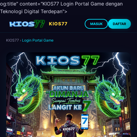
og:title" content="KIOS77 Login Portal Game dengan
Teknologi Digital Terdepan">
KIOS77
MASUK
DAFTAR
KIOS77
›
Login Portal Game