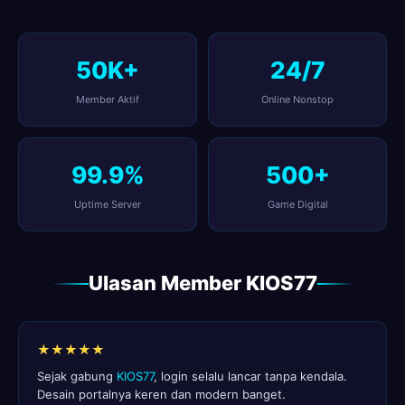
50K+
24/7
Member Aktif
Online Nonstop
99.9%
500+
Uptime Server
Game Digital
Ulasan Member KIOS77
★★★★★
Sejak gabung
KIOS77
, login selalu lancar tanpa kendala.
Desain portalnya keren dan modern banget.