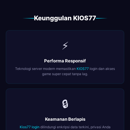
Keunggulan KIOS77
⚡
Performa Responsif
Teknologi server modern memastikan
KIOS77
login dan akses
game super cepat tanpa lag.
🔒
Keamanan Berlapis
Kios77 login
dilindungi enkripsi data terkini, privasi Anda